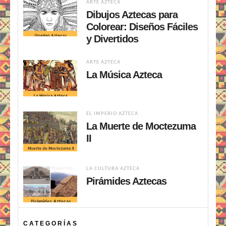
ARTE AZTECA
Dibujos Aztecas para
Colorear: Diseños Fáciles
y Divertidos
ARTE AZTECA
La Música Azteca
EL IMPERIO AZTECA
La Muerte de Moctezuma
II
LA CULTURA AZTECA
Pirámides Aztecas
CATEGORÍAS