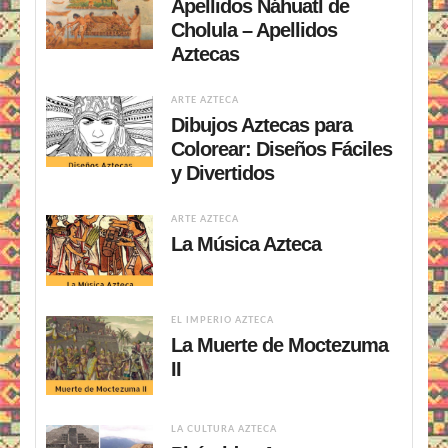
Apellidos Náhuatl de
Cholula – Apellidos
Aztecas
ARTE AZTECA
Dibujos Aztecas para
Colorear: Diseños Fáciles
y Divertidos
ARTE AZTECA
La Música Azteca
EL IMPERIO AZTECA
La Muerte de Moctezuma
II
LA CULTURA AZTECA