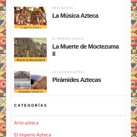
ARTE AZTECA
La Música Azteca
EL IMPERIO AZTECA
La Muerte de Moctezuma
II
LA CULTURA AZTECA
Pirámides Aztecas
CATEGORÍAS
Arte azteca
El Imperio Azteca