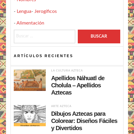
-
Lengua
-
Jerogíficos
-
Alimentación
Buscar:
ARTÍCULOS RECIENTES
LA CULTURA AZTECA
Apellidos Náhuatl de
Cholula – Apellidos
Aztecas
ARTE AZTECA
Dibujos Aztecas para
Colorear: Diseños Fáciles
y Divertidos