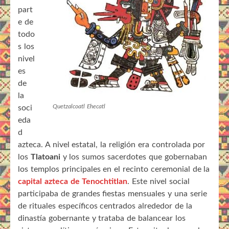
part
e de
todo
s los
nivel
es
de
la
Quetzalcoatl Ehecatl
soci
eda
d
azteca. A nivel estatal, la religión era controlada por
los
Tlatoani
y los sumos sacerdotes que gobernaban
los templos principales en el recinto ceremonial de la
capital azteca de Tenochtitlan
. Este nivel social
participaba de grandes fiestas mensuales y una serie
de rituales específicos centrados alrededor de la
dinastía gobernante y trataba de balancear los