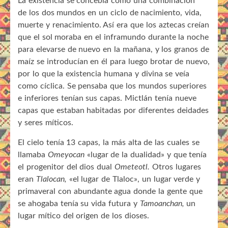
La existencia se concebía como una combinación
de los dos mundos en un ciclo de nacimiento, vida,
muerte y renacimiento. Así era que los aztecas creían
que el sol moraba en el inframundo durante la noche
para elevarse de nuevo en la mañana, y los granos de
maíz se introducían en él para luego brotar de nuevo,
por lo que la existencia humana y divina se veía
como cíclica. Se pensaba que los mundos superiores
e inferiores tenían sus capas. Mictlán tenía nueve
capas que estaban habitadas por diferentes deidades
y seres míticos.
El cielo tenía 13 capas, la más alta de las cuales se
llamaba
Omeyocan
«lugar de la dualidad» y que tenía
el progenitor del dios dual
Ometeotl.
Otros lugares
eran
Tlalocan,
«el lugar de Tlaloc», un lugar verde y
primaveral con abundante agua donde la gente que
se ahogaba tenía su vida futura y
Tamoanchan,
un
lugar mítico del origen de los dioses.