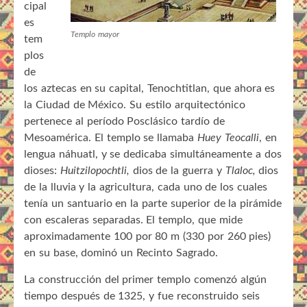
cipal
es
Templo mayor
tem
plos
de
los aztecas en su capital, Tenochtitlan, que ahora es
la Ciudad de México. Su estilo arquitectónico
pertenece al período Posclásico tardío de
Mesoamérica. El templo se llamaba
Huey Teocalli
, en
lengua náhuatl, y se dedicaba simultáneamente a dos
dioses:
Huitzilopochtli,
dios de la guerra y
Tlaloc,
dios
de la lluvia y la agricultura, cada uno de los cuales
tenía un santuario en la parte superior de la pirámide
con escaleras separadas. El templo, que mide
aproximadamente 100 por 80 m (330 por 260 pies)
en su base, dominó un Recinto Sagrado.
La construcción del primer templo comenzó algún
tiempo después de 1325, y fue reconstruido seis