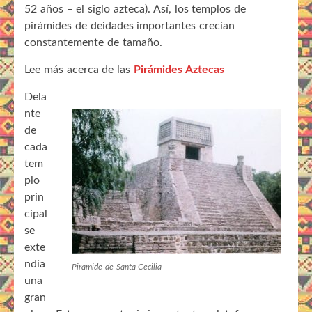
52 años – el siglo azteca). Así, los templos de
pirámides de deidades importantes crecían
constantemente de tamaño.
Lee más acerca de las
Pirámides Aztecas
Dela
nte
de
cada
tem
plo
prin
cipal
se
exte
ndía
Piramide de Santa Cecilia
una
gran