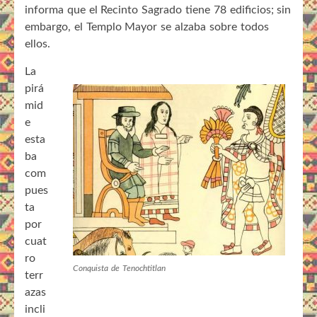
informa que el Recinto Sagrado tiene 78 edificios; sin
embargo, el Templo Mayor se alzaba sobre todos
ellos.
La
pirá
mid
e
esta
ba
com
pues
ta
por
cuat
ro
Conquista de Tenochtitlan
terr
azas
incli