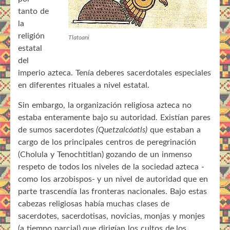
tanto de
la
religión
Tlatoani
estatal
del
imperio azteca. Tenía deberes sacerdotales especiales
en diferentes rituales a nivel estatal.
Sin embargo, la organización religiosa azteca no
estaba enteramente bajo su autoridad. Existían pares
de sumos sacerdotes
(Quetzalcóatls)
que estaban a
cargo de los principales centros de peregrinación
(Cholula y Tenochtitlan) gozando de un inmenso
respeto de todos los niveles de la sociedad azteca -
como los arzobispos- y un nivel de autoridad que en
parte trascendía las fronteras nacionales. Bajo estas
cabezas religiosas había muchas clases de
sacerdotes, sacerdotisas, novicias, monjas y monjes
(a tiempo parcial) que dirigían los cultos de los