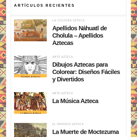
ARTÍCULOS RECIENTES
LA CULTURA AZTECA
Apellidos Náhuatl de
Cholula – Apellidos
Aztecas
ARTE AZTECA
Dibujos Aztecas para
Colorear: Diseños Fáciles
y Divertidos
ARTE AZTECA
La Música Azteca
EL IMPERIO AZTECA
La Muerte de Moctezuma